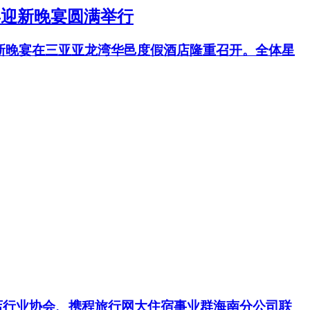
6年迎新晚宴圆满举行
26迎新晚宴在三亚亚龙湾华邑度假酒店隆重召开。全体星
酒店行业协会、携程旅行网大住宿事业群海南分公司联