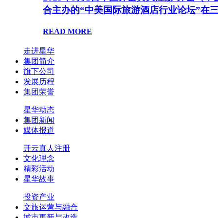
合主办的“中美国际旅游酒店行业论坛”在三
READ MORE
走进星华
集团简介
旗下公司
发展历程
集团荣誉
星华动态
集团新闻
媒体报道
开云真人注册
文化理念
精彩活动
星华故事
投资产业
文旅运营与融合
城市更新与改造