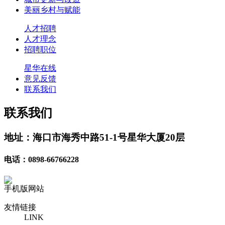
美丽乡村与赋能
人才招聘
人才理念
招聘职位
星华在线
意见反馈
联系我们
联系我们
地址：海口市海秀中路51-1号星华大厦20层
电话：0898-66766228
手机版网站
友情链接
LINK